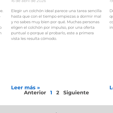
16 de abril de 2026
1
e.
Elegir un colchón ideal parece una tarea sencilla
D
o
hasta que con el tiempo empiezas a dormir mal
q
y no sabes muy bien por qué. Muchas personas
c
o
eligen el colchón por impulso, por una oferta
i
n
puntual o porque al probarlo, este a primera
vista les resulta cómodo.
Leer más »
L
Anterior
1
2
Siguiente