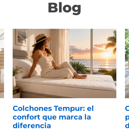
Blog
Colchones Tempur: el
C
confort que marca la
p
diferencia
d