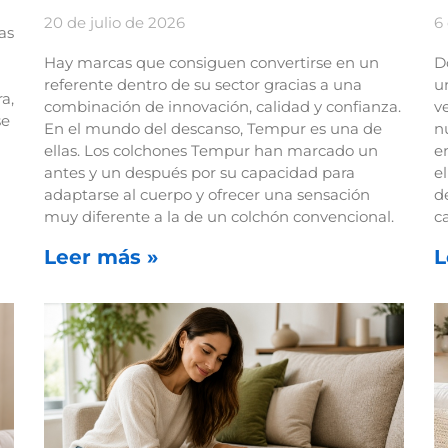
20 de julio de 2026
6
as
Hay marcas que consiguen convertirse en un
D
referente dentro de su sector gracias a una
u
a,
combinación de innovación, calidad y confianza.
v
se
En el mundo del descanso, Tempur es una de
n
ellas. Los colchones Tempur han marcado un
e
antes y un después por su capacidad para
e
adaptarse al cuerpo y ofrecer una sensación
d
muy diferente a la de un colchón convencional.
c
Leer más »
L