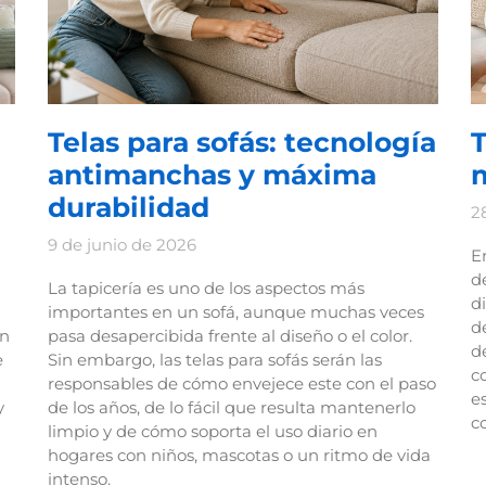
Telas para sofás: tecnología
T
antimanchas y máxima
durabilidad
2
9 de junio de 2026
E
d
La tapicería es uno de los aspectos más
d
importantes en un sofá, aunque muchas veces
d
on
pasa desapercibida frente al diseño o el color.
d
e
Sin embargo, las telas para sofás serán las
c
responsables de cómo envejece este con el paso
e
y
de los años, de lo fácil que resulta mantenerlo
c
limpio y de cómo soporta el uso diario en
hogares con niños, mascotas o un ritmo de vida
intenso.