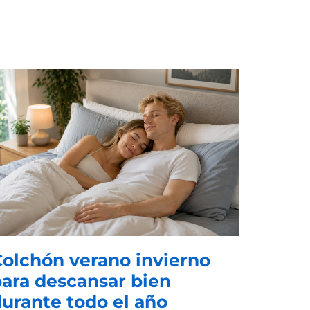
olchón verano invierno
ara descansar bien
urante todo el año